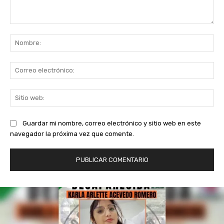
Comentario:
No
Co
ele
Sit
we
Guardar mi nombre, correo electrónico y sitio web en este
navegador la próxima vez que comente.