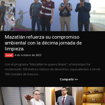
Mazatlán refuerza su compromiso
ambiental con la décima jornada de
limpieza.
4 de octubre de 2025
Local
Con el programa “Mazatlán te quiero limpio”, el municipio ha
recolectado 728 metros cúbicos de desechos, equivalentes a 26 mil
766 costales de basura...
Compartir >>