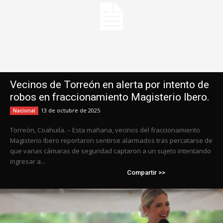
Vecinos de Torreón en alerta por intento de
robos en fraccionamiento Magisterio Ibero.
13 de octubre de 2025
Nacional
Torreón, Coahuila. – Esta mañana, vecinos del fraccionamiento
Magisterio Ibero reportaron sentirse alarmados tras percatarse de
que varias cámaras de seguridad captaron a un sujeto intentando
ingresar a...
Compartir >>