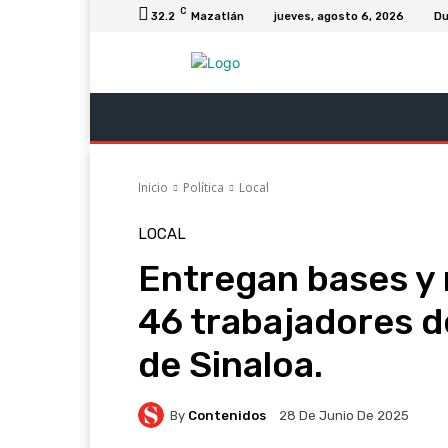
C
32.2
Mazatlán
jueves, agosto 6, 2026
Du
Última Hora
Revista Soy
Columnas
Inicio
Política
Local
LOCAL
Entregan bases y 
46 trabajadores d
de Sinaloa.
By
Contenidos
28 De Junio De 2025