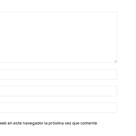
Nombre:
Correo
electróni
Sitio
web:
o web en este navegador la próxima vez que comente.