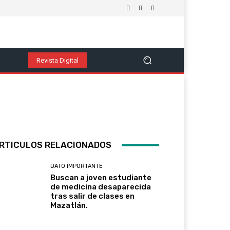
nomía
Política
Salud Y Bienestar
Tecnología Y Cienc
Ver Más
Revista Digital
RTICULOS RELACIONADOS
DATO IMPORTANTE
Buscan a joven estudiante
de medicina desaparecida
tras salir de clases en
Mazatlán.