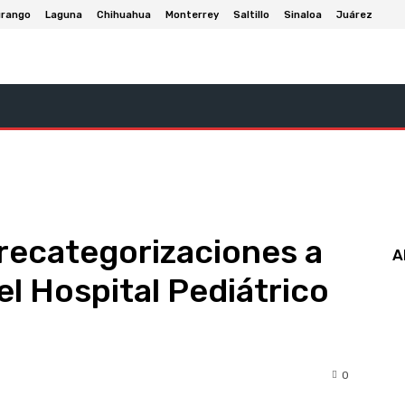
rango
Laguna
Chihuahua
Monterrey
Saltillo
Sinaloa
Juárez
Cultura Y Entretenimiento
Deportes
Negocios Y Eco
recategorizaciones a
A
el Hospital Pediátrico
0