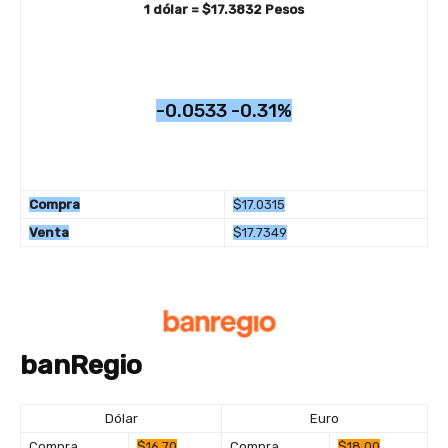
1
dólar =
$17.3832
Pesos
-0.0533 -0.31%
Compra
$17.0315
Venta
$17.7349
banRegio
Dólar
Euro
Compra
$16.70
Compra
$18.00