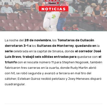
La noche del
28 de noviembre
, los
Tomateros de Culiacán
derrotaron 3-1
a
los
Sultanes
de Monterrey
,
quedando
en
la
serie
celebrada en la capital de Sinaloa, donde
el corredor José
Luis Bravo
,
trabajó seis sólidas entradas para
quedarse con
el
triunfo
con el rescate número 11 para Stephen Nogosek, también
fabricaron tres carreras en la cuarta, donde Rudy Martin abrió
con hit, se robó segunda y avanzó a tercera en mal tiro del
cátcher; Esteban Quiroz recibió pelotazo y Joey Meneses disparó
cuadrangular.