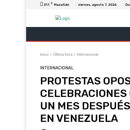
C
31.1
Mazatlán
viernes, agosto 7, 2026
Du
Última Hora
Revista Soy
Columnas
Inicio
Última hora
Internacional
INTERNACIONAL
PROTESTAS OPOS
CELEBRACIONES
UN MES DESPUÉS
EN VENEZUELA