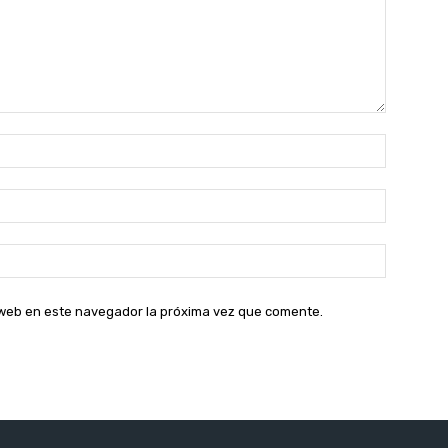
Nombre:
Correo
electróni
Sitio
web:
o web en este navegador la próxima vez que comente.