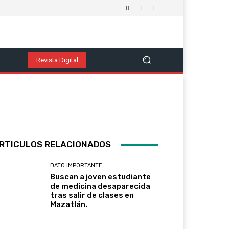
nomía
Política
Salud Y Bienestar
Tecnología Y Cienc
Ver Más
Revista Digital
RTICULOS RELACIONADOS
DATO IMPORTANTE
Buscan a joven estudiante
de medicina desaparecida
tras salir de clases en
Mazatlán.