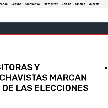
rango
Laguna
Chihuahua
Monterrey
Saltillo
Sinaloa
Juárez
Cultura Y Entretenimiento
Deportes
Negocios Y Eco
ITORAS Y
A
 CHAVISTAS MARCAN
 DE LAS ELECCIONES