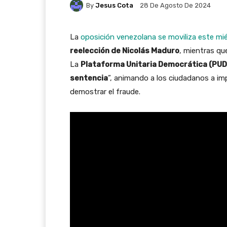
By
Jesus Cota
28 De Agosto De 2024
La
oposición venezolana se moviliza este mi
reelección de Nicolás Maduro
, mientras que
La
Plataforma Unitaria Democrática (PUD
sentencia
”, animando a los ciudadanos a im
demostrar el fraude.