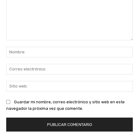
Comentario:
No
Co
ele
Sit
we
Guardar mi nombre, correo electrónico y sitio web en este
navegador la próxima vez que comente.