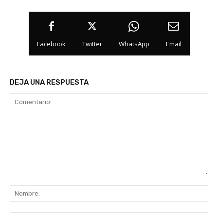
Facebook
Twitter
WhatsApp
Email
DEJA UNA RESPUESTA
Comentario:
No
Co