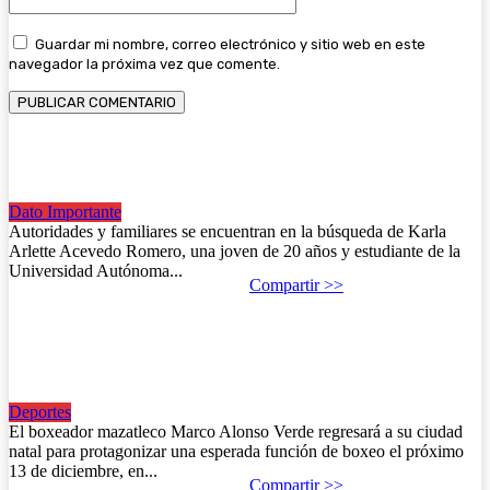
Guardar mi nombre, correo electrónico y sitio web en este
navegador la próxima vez que comente.
Buscan a joven estudiante de medicina desaparecida
tras salir de clases en Mazatlán.
Dato Importante
18 de octubre de 2025
Autoridades y familiares se encuentran en la búsqueda de Karla
Arlette Acevedo Romero, una joven de 20 años y estudiante de la
Universidad Autónoma...
Compartir >>
Marco Alonso Verde regresa a Mazatlán con gran
función de boxeo el 13 de diciembre.
Deportes
18 de octubre de 2025
El boxeador mazatleco Marco Alonso Verde regresará a su ciudad
natal para protagonizar una esperada función de boxeo el próximo
13 de diciembre, en...
Compartir >>