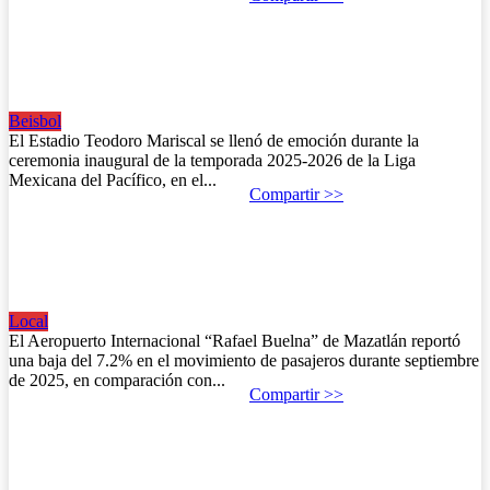
Venados de Mazatlán festejan 80 años con gran
inauguración en el Teodoro Mariscal.
Beisbol
18 de octubre de 2025
El Estadio Teodoro Mariscal se llenó de emoción durante la
ceremonia inaugural de la temporada 2025-2026 de la Liga
Mexicana del Pacífico, en el...
Compartir >>
Desciende el flujo de pasajeros en el aeropuerto de
Mazatlán cae 7.2% en 2025.
Local
18 de octubre de 2025
El Aeropuerto Internacional “Rafael Buelna” de Mazatlán reportó
una baja del 7.2% en el movimiento de pasajeros durante septiembre
de 2025, en comparación con...
Compartir >>
Mazatlán refuerza campaña “Te Quiero Limpio” en
colonias.