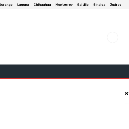
Durango
Laguna
Chihuahua
Monterrey
Saltillo
Sinaloa
Juárez
Cultura Y Entretenimiento
Deportes
Negocios Y Eco
S