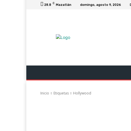
C
28.8
Mazatlán
domingo, agosto 9, 2026
Última Hora
Revista Soy
Columnas
Inicio
Etiquetas
Hollywood