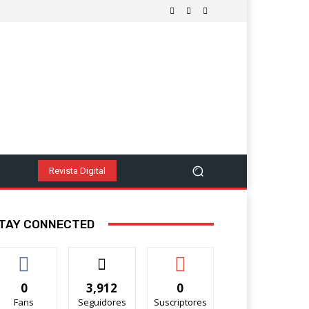
nomía
Política
Salud Y Bienestar
Tecnología Y Cienc
Ver Más
Revista Digital
TAY CONNECTED
0
3,912
0
Fans
Seguidores
Suscriptores